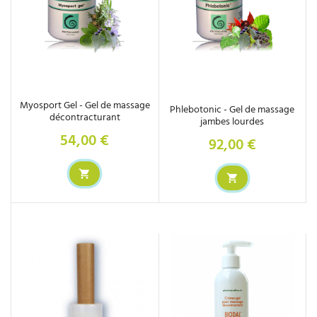
Myosport Gel - Gel de massage
Phlebotonic - Gel de massage
décontracturant
jambes lourdes
54,00 €
Prix
92,00 €
Prix