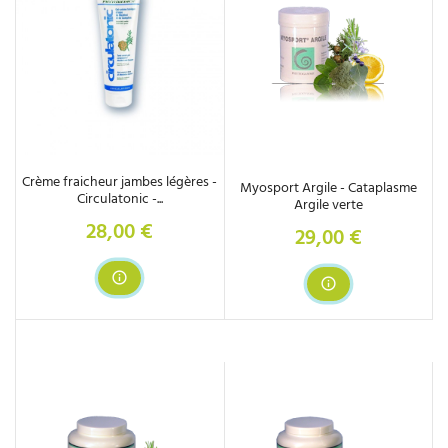
Crème fraicheur jambes légères -
Myosport Argile - Cataplasme
Circulatonic -...
Argile verte
28,00 €
Prix
29,00 €
Prix