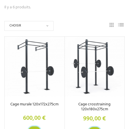
Il y a 6 produits.
CHOISIR
Cage murale 120x172x275cm
Cage crosstraining
120x180x275cm
600,00 €
990,00 €
Prix
Prix