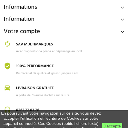
Informations
Information
Votre compte
SAV MULTIMARQUES
Avec diagnostic de panne et dépannage en local
100% PERFORMANCE
Du matériel de qualité et garanti jusqu'à 3 ans
LIVRAISON GRATUITE
A partir de 70 euros d'achats sur le site
0262 22 83 26
En poursuivant votre navigation sur ce site, vous devez
Un service client à votre écoute
accepter l’utilisation et l'écriture de Cookies sur votre
appareil connecté. Ces Cookies (petits fichiers texte)
J'accepte