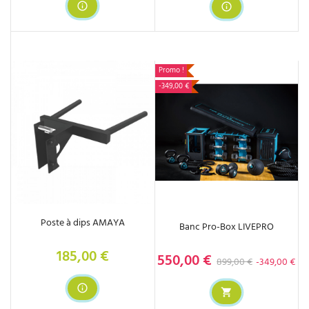
Promo !
-349,00 €
Poste à dips AMAYA
Banc Pro-Box LIVEPRO
185,00 €
Prix
550,00 €
Prix de base
Prix
899,00 €
-349,00 €