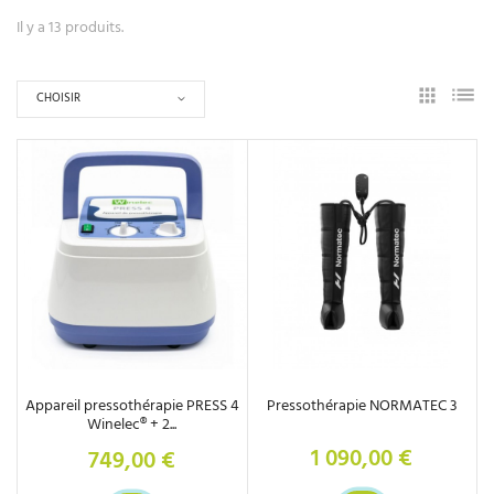
Il y a 13 produits.
CHOISIR
Appareil pressothérapie PRESS 4
Pressothérapie NORMATEC 3
Winelec® + 2...
1 090,00 €
749,00 €
Prix
Prix